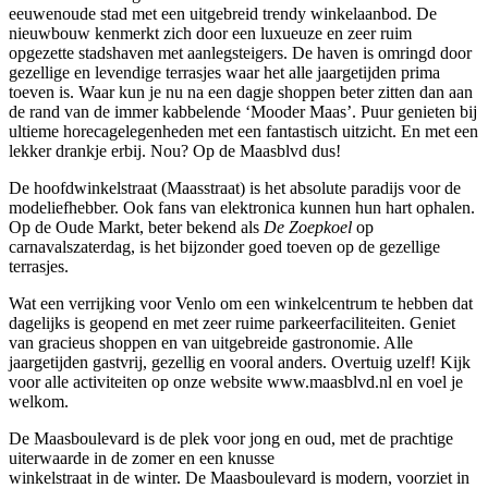
eeuwenoude stad met een uitgebreid trendy winkelaanbod. De
nieuwbouw kenmerkt zich door een luxueuze en zeer ruim
opgezette stadshaven met aanlegsteigers. De haven is omringd door
gezellige en levendige terrasjes waar het alle jaargetijden prima
toeven is. Waar kun je nu na een dagje shoppen beter zitten dan aan
de rand van de immer kabbelende ‘Mooder Maas’. Puur genieten bij
ultieme horecagelegenheden met een fantastisch uitzicht. En met een
lekker drankje erbij. Nou? Op de Maasblvd dus!
De hoofdwinkelstraat (Maasstraat) is het absolute paradijs voor de
modeliefhebber. Ook fans van elektronica kunnen hun hart ophalen.
Op de Oude Markt, beter bekend als
De Zoepkoel
op
carnavalszaterdag, is het bijzonder goed toeven op de gezellige
terrasjes.
Wat een verrijking voor Venlo om een winkelcentrum te hebben dat
dagelijks is geopend en met zeer ruime parkeerfaciliteiten. Geniet
van gracieus shoppen en van uitgebreide gastronomie. Alle
jaargetijden gastvrij, gezellig en vooral anders. Overtuig uzelf! Kijk
voor alle activiteiten op onze website www.maasblvd.nl en voel je
welkom.
De Maasboulevard is de plek voor jong en oud, met de prachtige
uiterwaarde in de zomer en een knusse
winkelstraat in de winter. De Maasboulevard is modern, voorziet in