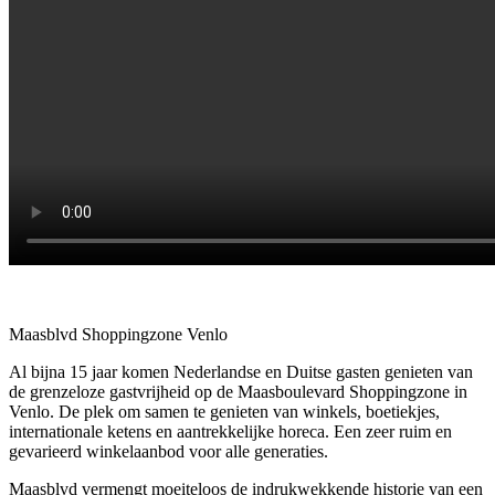
Maasblvd Shoppingzone Venlo
Al bijna 15 jaar komen Nederlandse en Duitse gasten genieten van
de grenzeloze gastvrijheid op de Maasboulevard Shoppingzone in
Venlo. De plek om samen te genieten van winkels, boetiekjes,
internationale ketens en aantrekkelijke horeca. Een zeer ruim en
gevarieerd winkelaanbod voor alle generaties.
Maasblvd vermengt moeiteloos de indrukwekkende historie van een